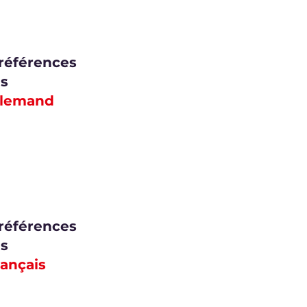
préférences
es
llemand
préférences
es
rançais