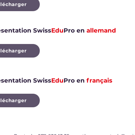
élécharger
ésentation Swiss
Edu
Pro en
allemand
élécharger
ésentation Swiss
Edu
Pro en
français
élécharger