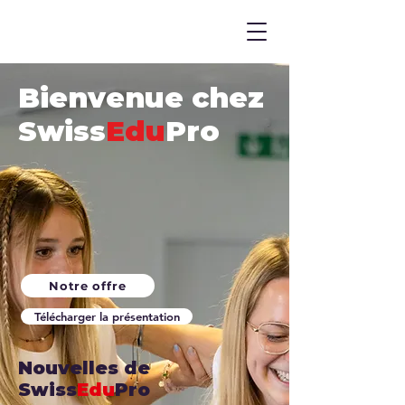
Bienvenue chez
Swiss
Edu
Pro
Notre offre
Télécharger la présentation
Nouvelles de
Swiss
Edu
Pro