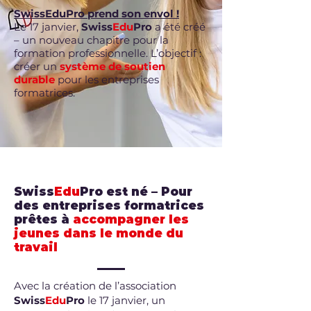
SwissEduPro prend son envol !
Le 17 janvier,
Swiss
Edu
Pro
a été créé
– un nouveau chapitre pour la
formation professionnelle. L’objectif :
créer un
système de soutien
durable
pour les entreprises
formatrices.
Swiss
Edu
Pro est né – Pour
des entreprises formatrices
prêtes à
accompagner les
jeunes dans le monde du
travail
Avec la création de l’association
Swiss
Edu
Pro
le 17 janvier, un