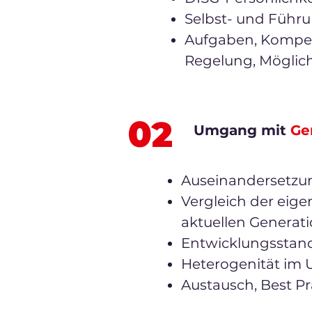
Selbst- und Führ
Aufgaben, Kompet
Regelung, Möglic
02
Umgang mit
Ge
Auseinandersetzun
Vergleich der eig
aktuellen Generat
Entwicklungsstan
Heterogenität im
Austausch, Best Pr