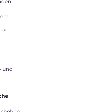
enden
 dem
en“
- und
iche
eschehen