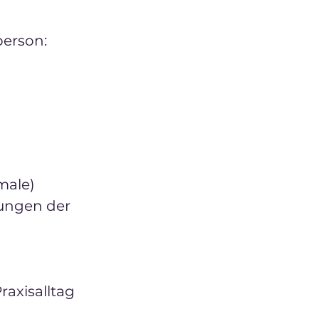
erson:
male)
gungen der
raxisalltag